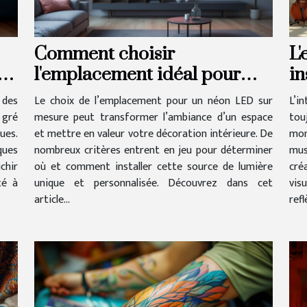
Comment choisir
L'
s
l'emplacement idéal pour
in
votre néon LED sur mesure ?
le
 des
Le choix de l’emplacement pour un néon LED sur
L’i
 gré
mesure peut transformer l’ambiance d’un espace
tou
ues.
et mettre en valeur votre décoration intérieure. De
mon
ques
nombreux critères entrent en jeu pour déterminer
mus
chir
où et comment installer cette source de lumière
cré
té à
unique et personnalisée. Découvrez dans cet
vis
article...
refl