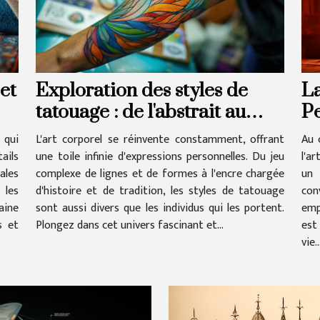
et
Exploration des styles de
La
tatouage : de l'abstrait au
Pe
néo-traditionnel
cr
 qui
L'art corporel se réinvente constamment, offrant
Au 
ails
une toile infinie d'expressions personnelles. Du jeu
l'a
ales
complexe de lignes et de formes à l'encre chargée
un 
 les
d'histoire et de tradition, les styles de tatouage
con
aine
sont aussi divers que les individus qui les portent.
emp
s et
Plongez dans cet univers fascinant et...
est
vie..