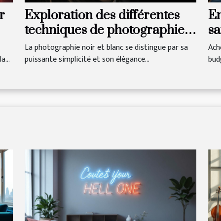
r
Exploration des différentes
En
techniques de photographie
sa
noir et blanc pour capturer
Sl
La photographie noir et blanc se distingue par sa
Ach
l'émotion
a...
puissante simplicité et son élégance...
budg