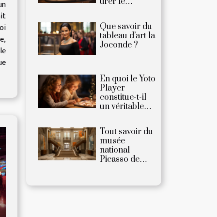
tirer le
un
meilleur d’une
it
cave à vin
Que savoir du
oi
tableau d’art la
e,
Joconde ?
le
ue
En quoi le Yoto
Player
constitue-t-il
un véritable
plaisir pour les
enfants ?
Tout savoir du
musée
national
Picasso de
Paris