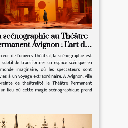
 scénographie au Théâtre
rmanent Avignon : L'art de
éer des mondes sur scène
cœur de l'univers théâtral, la scénographie est
rt subtil de transformer un espace scénique en
monde imaginaire, où les spectateurs sont
viés à un voyage extraordinaire. À Avignon, ville
reinte de théâtralité, le Théâtre Permanent
 un lieu où cette magie scénographique prend
.