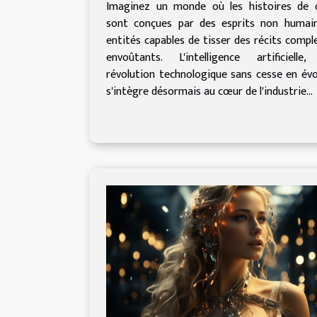
le scénario du futur
Imaginez un monde où les histoires de 
sont conçues par des esprits non humain
entités capables de tisser des récits compl
envoûtants. L'intelligence artificielle
révolution technologique sans cesse en évo
s'intègre désormais au cœur de l'industrie...